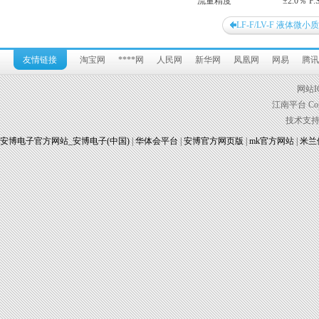
流量精度
±2.0％ F
LF-F/LV-F 液体微
友情链接
淘宝网
****网
人民网
新华网
凤凰网
网易
腾讯
网站I
江南平台 Copyr
技术支
安博电子官方网站_安博电子(中国)
|
华体会平台
|
安博官方网页版
|
mk官方网站
|
米兰