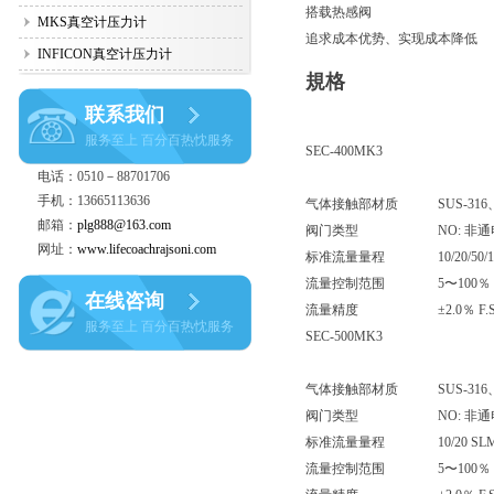
搭载热感阀
MKS真空计压力计
追求成本优势、实现成本降低
INFICON真空计压力计
規格
联系我们
服务至上 百分百热忱服务
SEC-400MK3
电话：0510－88701706
手机：13665113636
气体接触部材质
SUS-3
邮箱：
plg888@163.com
阀门类型
NO: 非
网址：
www.lifecoachrajsoni.com
标准流量量程
10/20/50
流量控制范围
5〜100％ 
在线咨询
流量精度
±2.0％ F
服务至上 百分百热忱服务
SEC-500MK3
气体接触部材质
SUS-3
阀门类型
NO: 非
标准流量量程
10/20 SL
流量控制范围
5〜100％ 