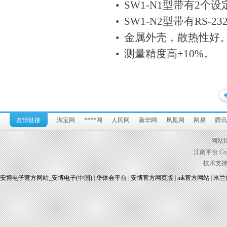
• SW1-N1型带有2
• SW1-N2型带有RS-23
• 金属外壳，散热性好
• 测量精度高±10%。
友情链接
淘宝网
****网
人民网
新华网
凤凰网
网易
腾讯
网站I
江南平台 Copyr
技术支
安博电子官方网站_安博电子(中国)
|
华体会平台
|
安博官方网页版
|
mk官方网站
|
米兰