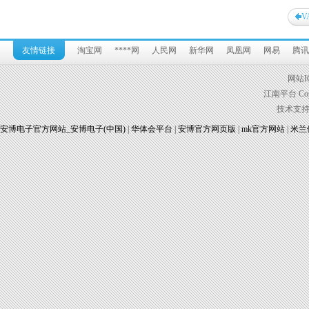
V
友情链接
淘宝网
****网
人民网
新华网
凤凰网
网易
腾讯
网站I
江南平台 Copyr
技术支
安博电子官方网站_安博电子(中国)
|
华体会平台
|
安博官方网页版
|
mk官方网站
|
米兰