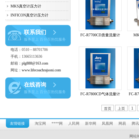
MKS真空计压力计
INFICON真空计压力计
联系我们
FC-R7700CD质量流量计
MK
服务至上 百分百热忱服务
电话：0510－88701706
手机：13665113636
邮箱：
plg888@163.com
网址：
www.lifecoachrajsoni.com
在线咨询
服务至上 百分百热忱服务
FC-R7800CD气体流量计
FC-
1
首页
上页
友情链接
淘宝网
****网
人民网
新华网
凤凰网
网易
腾讯
网站I